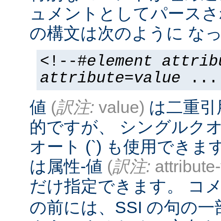
ュメントとしてパースさ
の構文は次のように なっ
<!--#
element
attrib
attribute
=
value
...
値
(
訳注:
value)
は二重引
的ですが、 シングルクオー
オート (`) も使用でき
は属性-値
(
訳注:
attribute
だけ指定できます。 コメ
の前には、SSI の句の