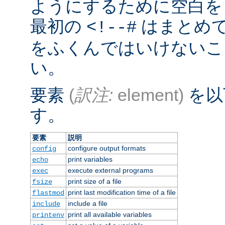
ようにするために空白を
最初の
はまとめ
<!--#
をふくんではいけないこ
い。
要素
(
訳注:
element)
を以
す。
要素
説明
configure output formats
config
print variables
echo
execute external programs
exec
print size of a file
fsize
print last modification time of a file
flastmod
include a file
include
print all available variables
printenv