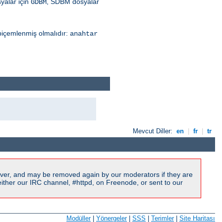
syalar için
, SDBM dosyalar
GDBM
 biçemlenmiş olmalıdır:
anahtar
Mevcut Diller:
en
|
fr
|
tr
ver, and may be removed again by our moderators if they are
ither our IRC channel, #httpd, on Freenode, or sent to our
Modüller
|
Yönergeler
|
SSS
|
Terimler
|
Site Haritası