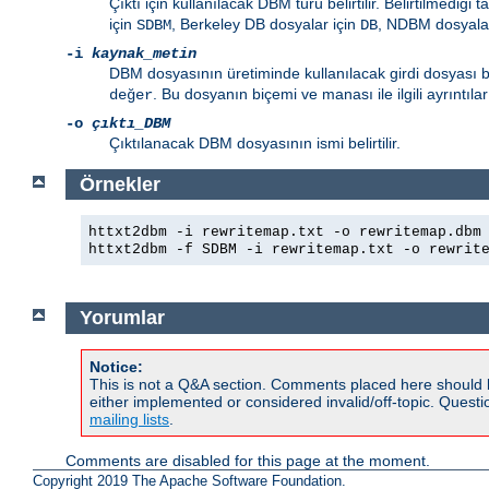
Çıktı için kullanılacak DBM türü belirtilir. Belirtilmediği 
için
, Berkeley DB dosyalar için
, NDBM dosyalar
SDBM
DB
-i
kaynak_metin
DBM dosyasının üretiminde kullanılacak girdi dosyası bel
. Bu dosyanın biçemi ve manası ile ilgili ayrıntılar
değer
-o
çıktı_DBM
Çıktılanacak DBM dosyasının ismi belirtilir.
Örnekler
httxt2dbm -i rewritemap.txt -o rewritemap.dbm
httxt2dbm -f SDBM -i rewritemap.txt -o rewrit
Yorumlar
Notice:
This is not a Q&A section. Comments placed here should 
either implemented or considered invalid/off-topic. Ques
mailing lists
.
Comments are disabled for this page at the moment.
Copyright 2019 The Apache Software Foundation.