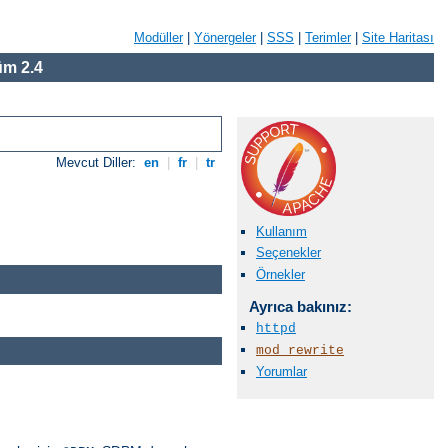
Modüller
|
Yönergeler
|
SSS
|
Terimler
|
Site Haritası
m 2.4
Mevcut Diller:
en
|
fr
|
tr
Kullanım
Seçenekler
Örnekler
Ayrıca bakınız:
httpd
mod_rewrite
Yorumlar