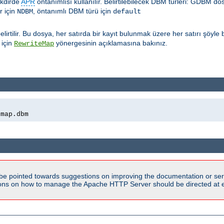
takdirde
APR
öntanımlısı kullanılır. Belirtilebilecek DBM türleri: GDBM do
 için
, öntanımlı DBM türü için
NDBM
default
irtilir. Bu dosya, her satırda bir kayıt bulunmak üzere her satırı şöyle
 için
yönergesinin açıklamasına bakınız.
RewriteMap
emap.dbm
be pointed towards suggestions on improving the documentation or ser
tions on how to manage the Apache HTTP Server should be directed at e