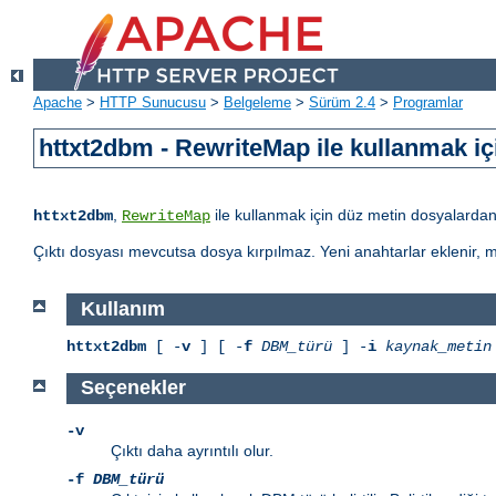
Apache
>
HTTP Sunucusu
>
Belgeleme
>
Sürüm 2.4
>
Programlar
httxt2dbm - RewriteMap ile kullanmak iç
,
ile kullanmak için düz metin dosyalardan
httxt2dbm
RewriteMap
Çıktı dosyası mevcutsa dosya kırpılmaz. Yeni anahtarlar eklenir, m
Kullanım
httxt2dbm
[ -
v
] [ -
f
DBM_türü
] -
i
kaynak_metin
Seçenekler
-v
Çıktı daha ayrıntılı olur.
-f
DBM_türü