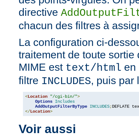
directive
AddOutputFil
chacun des filtres à assig
La configuration ci-desso
traitement de toute sortie 
MIME est
en 
text/html
filtre
, puis par l
INCLUDES
<
Location
"/cgi-bin/"
>
Options
Includes
AddOutputFilterByType
INCLUDES
;
DEFLATE te
</
Location
>
Voir aussi