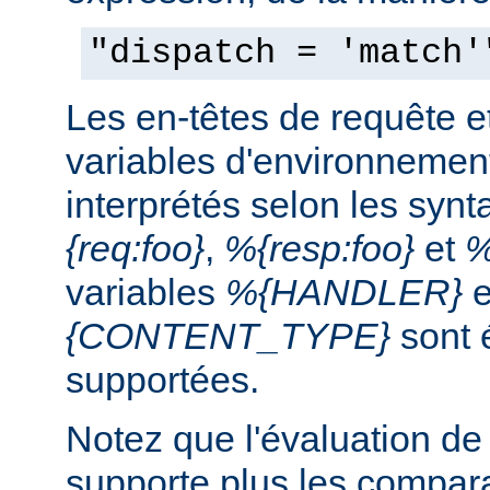
"dispatch = 'match'
Les en-têtes de requête e
variables d'environnemen
interprétés selon les syn
{req:foo}
,
%{resp:foo}
et
%
variables
%{HANDLER}
e
{CONTENT_TYPE}
sont 
supportées.
Notez que l'évaluation de
supporte plus les compar