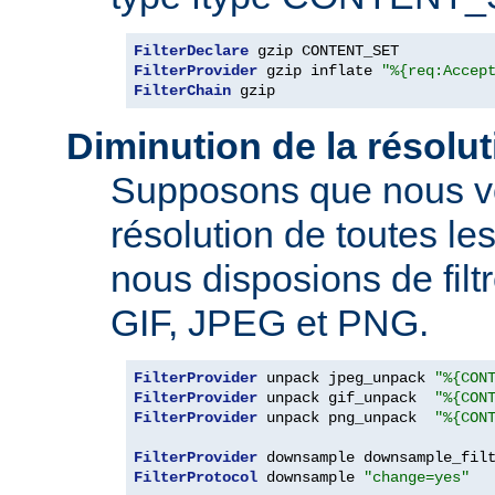
FilterDeclare
FilterProvider
 gzip inflate 
"%{req:Accep
FilterChain
 gzip
Diminution de la résolu
Supposons que nous vo
résolution de toutes l
nous disposions de filt
GIF, JPEG et PNG.
FilterProvider
 unpack jpeg_unpack 
"%{CON
FilterProvider
 unpack gif_unpack  
"%{CON
FilterProvider
 unpack png_unpack  
"%{CON
FilterProvider
 downsample downsample_fil
FilterProtocol
 downsample 
"change=yes"