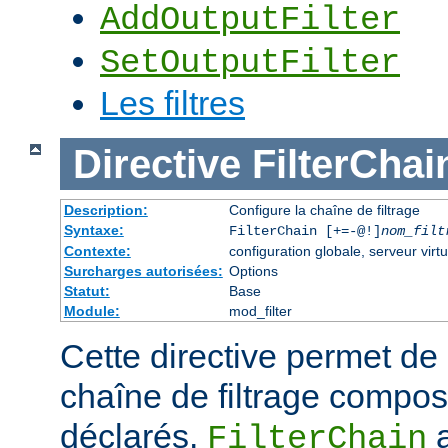
AddOutputFilter
SetOutputFilter
Les filtres
Directive
FilterChai
Description:
Configure la chaîne de filtrage
Syntaxe:
FilterChain [+=-@!]
nom_filt
Contexte:
configuration globale, serveur virtu
Surcharges autorisées:
Options
Statut:
Base
Module:
mod_filter
Cette directive permet de
chaîne de filtrage composé
déclarés.
a
FilterChain