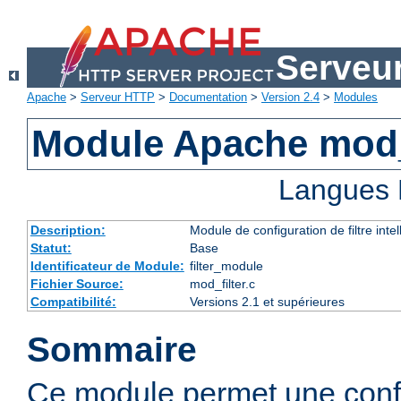
Serveu
Apache
>
Serveur HTTP
>
Documentation
>
Version 2.4
>
Modules
Module Apache mod_
Langues 
Description:
Module de configuration de filtre inte
Statut:
Base
Identificateur de Module:
filter_module
Fichier Source:
mod_filter.c
Compatibilité:
Versions 2.1 et supérieures
Sommaire
Ce module permet une config