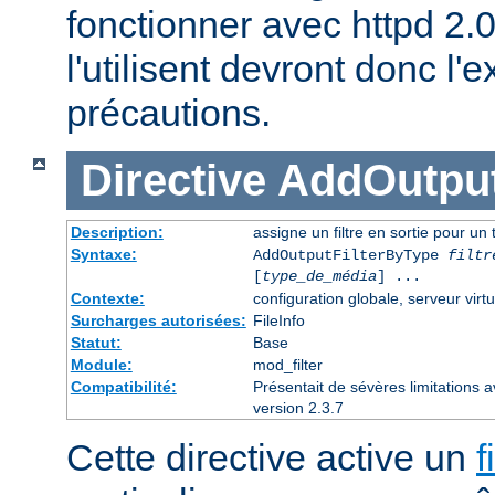
fonctionner avec httpd 2.
l'utilisent devront donc l
précautions.
Directive
AddOutput
Description:
assigne un filtre en sortie pour un
Syntaxe:
AddOutputFilterByType
filtr
[
type_de_média
] ...
Contexte:
configuration globale, serveur virtu
Surcharges autorisées:
FileInfo
Statut:
Base
Module:
mod_filter
Compatibilité:
Présentait de sévères limitations 
version 2.3.7
Cette directive active un
f