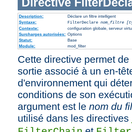
Directive
FilterDecl
Description:
Déclare un filtre intelligent
Syntaxe:
FilterDeclare
nom_filtre
[t
Contexte:
configuration globale, serveur virtu
Surcharges autorisées:
Options
Statut:
Base
Module:
mod_filter
Cette directive permet de 
sortie associé à un en-têt
d'environnement qui déte
conditions de son exécuti
argument est le
nom du fil
utilisé dans les directives
et
FilterChain
Filter