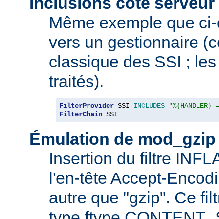
Inclusions côté serveur 
Même exemple que ci-
vers un gestionnaire 
classique des SSI ; les 
traités).
FilterProvider
 SSI 
INCLUDES
"%{HANDLER} 
FilterChain
 SSI
Émulation de mod_gzip
Insertion du filtre INF
l'en-tête Accept-Encod
autre que "gzip". Ce fil
type ftype CONTENT_