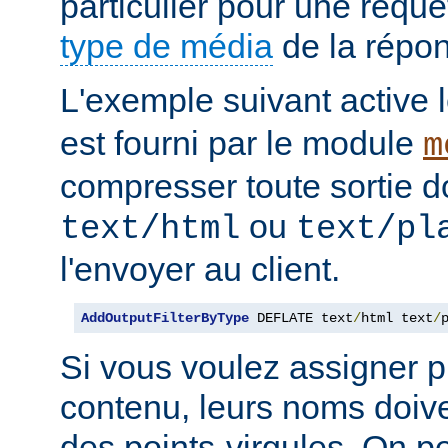
particulier pour une requê
type de média
de la répo
L'exemple suivant active le
est fourni par le module
m
compresser toute sortie d
ou
text/html
text/pl
l'envoyer au client.
AddOutputFilterByType
 DEFLATE text
/
html text
/
Si vous voulez assigner pl
contenu, leurs noms doive
des points-virgules. On pe