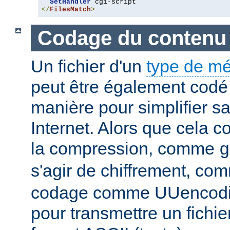
SetHandler
</
FilesMatch
>
Codage du contenu
Un fichier d'un
type de m
peut être également codé 
manière pour simplifier s
Internet. Alors que cela 
la compression, comme
g
s'agir de chiffrement, c
codage comme UUencodin
pour transmettre un fichie