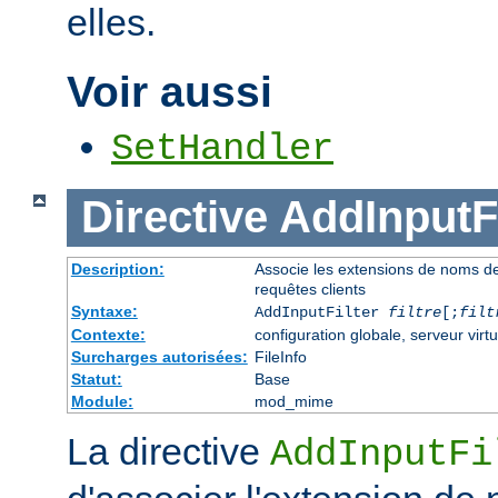
elles.
Voir aussi
SetHandler
Directive
AddInputFi
Description:
Associe les extensions de noms de fi
requêtes clients
Syntaxe:
AddInputFilter
filtre
[;
filt
Contexte:
configuration globale, serveur virtu
Surcharges autorisées:
FileInfo
Statut:
Base
Module:
mod_mime
La directive
AddInputFi