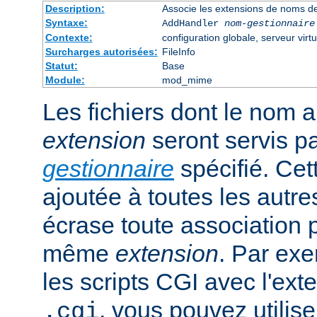
Description:
Associe les extensions de noms de
Syntaxe:
AddHandler
nom-gestionnaire
Contexte:
configuration globale, serveur virtu
Surcharges autorisées:
FileInfo
Statut:
Base
Module:
mod_mime
Les fichiers dont le nom 
extension
seront servis p
gestionnaire
spécifié. Cet
ajoutée à toutes les autre
écrase toute association 
même
extension
. Par exe
les scripts CGI avec l'exte
, vous pouvez utiliser
.cgi