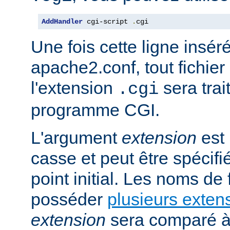
AddHandler
 cgi-script 
.
cgi
Une fois cette ligne insér
apache2.conf, tout fichie
l'extension
sera trai
.cgi
programme CGI.
L'argument
extension
est 
casse et peut être spécifi
point initial. Les noms de
posséder
plusieurs exten
extension
sera comparé à