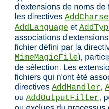
d'extensions de noms de f
les directives
AddCharse
et
AddLanguage
AddTyp
associations d'extensions 
fichier défini par la directi
), parti
MimeMagicFile
de sélection. Les extens
fichiers qui n'ont été ass
directives
,
AddHandler
ou
, 
AddOutputFilter
ou exclues du processus 