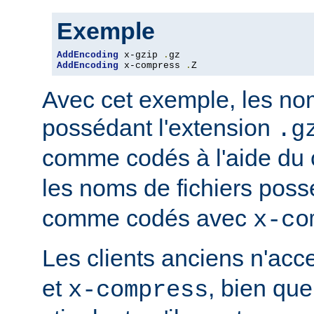
Exemple
AddEncoding
 x-gzip 
.
AddEncoding
 x-compress 
.
Z
Avec cet exemple, les nom
possédant l'extension
.g
comme codés à l'aide du
les noms de fichiers poss
comme codés avec
x-co
Les clients anciens n'ac
et
, bien que
x-compress