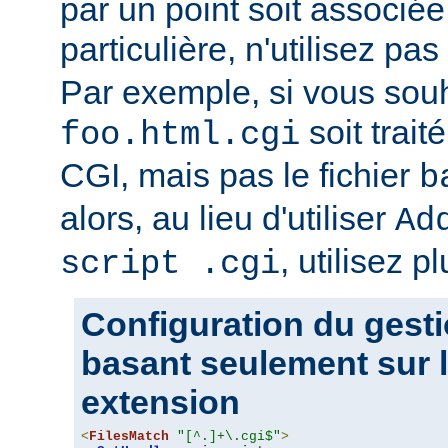
par un point soit associ
particulière, n'utilisez pas
Par exemple, si vous souh
soit trait
foo.html.cgi
CGI, mais pas le fichier
b
alors, au lieu d'utiliser
Ad
, utilisez pl
script .cgi
Configuration du gesti
basant seulement sur l
extension
<
FilesMatch
"[^.]+\.cgi$"
>