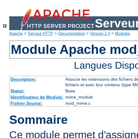
Serveu
Apache
>
Serveur HTTP
>
Documentation
>
Version 2.4
>
Modules
Module Apache mo
Langues Dispo
Description:
Associe les extensions des fichiers 
fichiers et avec leur contenu (type M
Statut:
Base
Identificateur de Module:
mime_module
Fichier Source:
mod_mime.c
Sommaire
Ce module permet d'assig