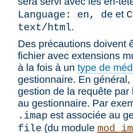
sera servi avec les en-tê
et
Language: en, de
C
.
text/html
Des précautions doivent ê
fichier avec extensions mu
à la fois à un
type de mé
gestionnaire. En général, 
gestion de la requête par
au gestionnaire. Par exemp
est associée au g
.imap
(du module
file
mod_im