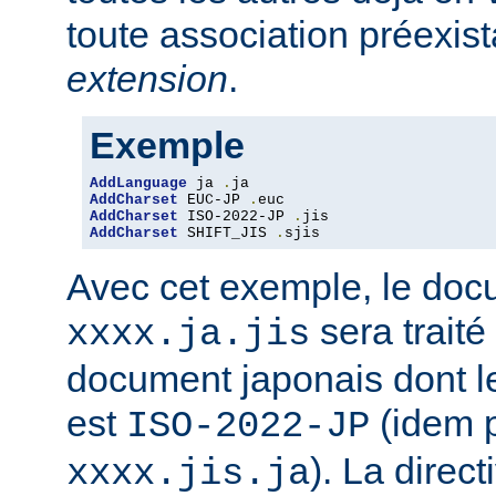
toute association préexis
extension
.
Exemple
AddLanguage
 ja 
.
AddCharset
 EUC-JP 
.
AddCharset
 ISO-2022-JP 
.
AddCharset
 SHIFT_JIS 
.
sjis
Avec cet exemple, le do
sera traité
xxxx.ja.jis
document japonais dont le
est
(idem 
ISO-2022-JP
). La direc
xxxx.jis.ja