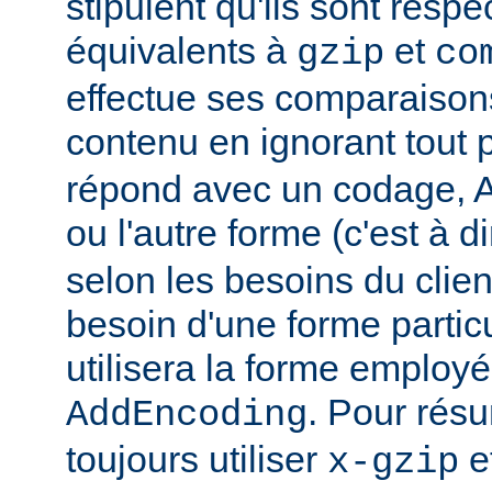
stipulent qu'ils sont resp
équivalents à
et
gzip
co
effectue ses comparaiso
contenu en ignorant tout 
répond avec un codage, Ap
ou l'autre forme (c'est à d
selon les besoins du client
besoin d'une forme partic
utilisera la forme employé
. Pour rés
AddEncoding
toujours utiliser
e
x-gzip