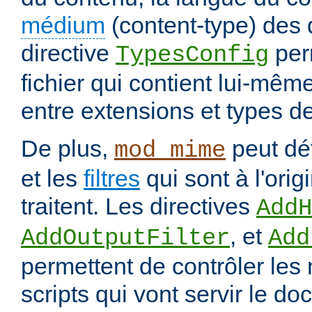
médium
(content-type) des
directive
per
TypesConfig
fichier qui contient lui-mêm
entre extensions et types d
De plus,
peut déf
mod_mime
et les
filtres
qui sont à l'orig
traitent. Les directives
AddH
, et
AddOutputFilter
Add
permettent de contrôler les
scripts qui vont servir le do