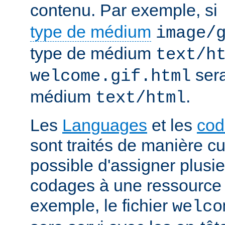
contenu. Par exemple, si
type de médium
image/
type de médium
text/h
sera
welcome.gif.html
médium
.
text/html
Les
Languages
et les
cod
sont traités de manière cum
possible d'assigner plusi
codages à une ressource p
exemple, le fichier
welco